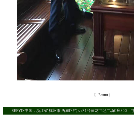
〖 Return 〗
SEFYD 中国，浙江省 杭州市 西湖区杭大路1号黄龙世纪广场C座806 电话：+8