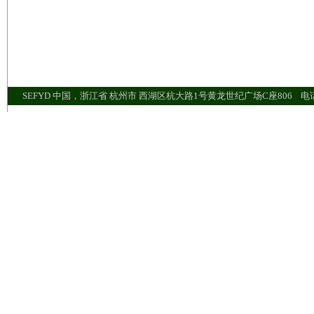
SEFYD 中国，浙江省 杭州市 西湖区杭大路1号黄龙世纪广场C座806 电话：+86