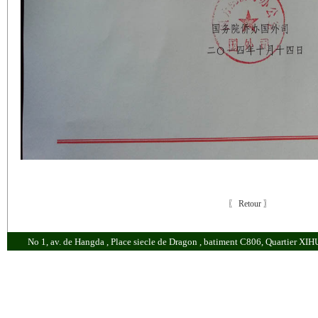
〖 Retour 〗
No 1, av. de Hangda , Place siecle de Dragon , batiment C806, Quartie