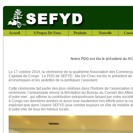
Accueil
A Propos De Nous
Produits
Nouvelle
Conta
Notre PDG est élu le président du A
Le 17 octobre 2014, la cérémonie de la quatrième Association des Commerçan
Capitale de Congo . Le PDG de SEFYD , Ma De Chao est élu le président de c
économiques et les vedettes de la politiques l’assistant.
Cette cérémonie fait partie des plus cèlèbres dans l'histoire de l’associatio
cérémonie, l’ambassade donne la félicitation du Bureau du Conseil des Affaire
d’outre-mer , qui affirme la contribution extraordinaire faisant par notre so
à Congo ces dernières années et aussi loue hautement nos efforts pour la c
espérant que dans l’avenir SEFYD joue comme toujours un rôle de modèle de
d’outre-mer de tous les milieux locals.